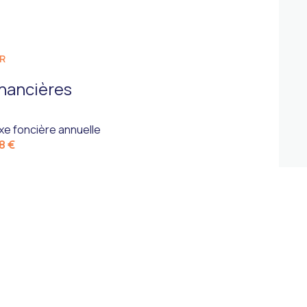
R
inancières
xe foncière annuelle
8 €