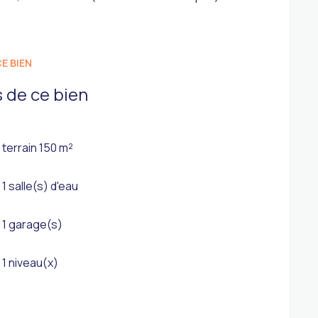
E BIEN
 de ce bien
terrain 150 m²
1 salle(s) d'eau
1 garage(s)
1 niveau(x)