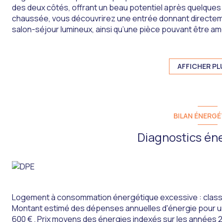
des deux côtés, offrant un beau potentiel après quelques
chaussée, vous découvrirez une entrée donnant directem
salon-séjour lumineux, ainsi qu’une pièce pouvant être a
Un couloir dessert également une chaufferie, un garage e
de trois chambres, d’une salle d’eau et d’un grenier amén
espace supplémentaire selon vos besoins.À l’extérieur, vous
AFFICHER PL
maison, idéal pour créer un espace détente ou un petit jar
La toiture de la maison a été entièrement refaite en 2015.
La maison dispose également de panneaux photovoltaïque
générer un revenu complémentaire grâce à la production d’
BILAN ÉNERGÉ
Cette maison représente une belle opportunité pour un pr
un investissement locatif.
Diagnostics én
Pour plus d’informations ou pour organiser une visite, co
Logement à consommation énergétique excessive : class
Montant estimé des dépenses annuelles d'énergie pour un
600 € . Prix moyens des énergies indexés sur les années