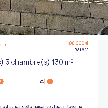
100 000 €
320)
Réf
828
Maison de village 5 pièce(s) 3 chambre(s) 130 m²
²
1
e d’Isches, cette maison de village mitoyenne