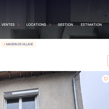
aisons
Maisons
ppartements
Appartements
VENTES
LOCATIONS
GESTION
ESTIMATION
ocaux Pro
Locaux Pro
mmeuble
Biens Meublés
MAISON DE VILLAGE