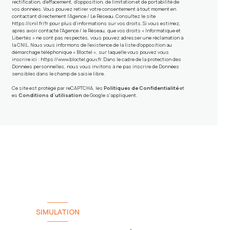
rectification, d’effacement, d’opposition, de limitation et de portabilité de
vos données. Vous pouvez retirer votre consentement à tout moment en
contactant directement l’Agence / Le Réseau. Consultez le site
https://cnil.fr/fr
pour plus d’informations sur vos droits. Si vous estimez,
après avoir contacté l'Agence / le Réseau, que vos droits « Informatique et
Libertés » ne sont pas respectés, vous pouvez adresser une réclamation à
la CNIL. Nous vous informons de l’existence de la liste d'opposition au
démarchage téléphonique « Bloctel », sur laquelle vous pouvez vous
inscrire ici :
https://www.bloctel.gouv.fr
. Dans le cadre de la protection des
Données personnelles, nous vous invitons à ne pas inscrire de Données
sensibles dans le champ de saisie libre.
Ce site est protégé par reCAPTCHA, les
Politiques de Confidentialité
et
es
Conditions d'utilisation
de Google s'appliquent.
SIMULATION