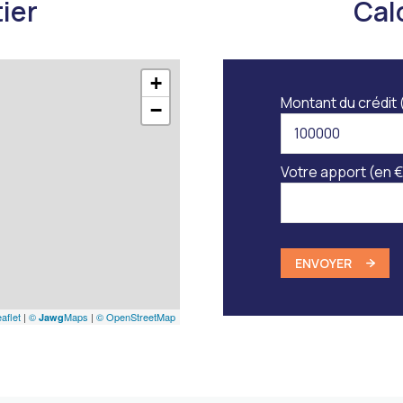
ier
Cal
+
Montant du crédit 
−
Votre apport (en €
ENVOYER
aflet
|
©
Maps
|
© OpenStreetMap
Jawg