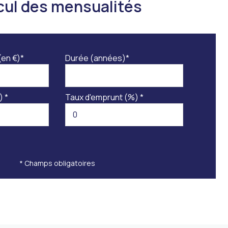
cul des mensualités
(en €)*
Durée (années)*
) *
Taux d'emprunt (%) *
* Champs obligatoires