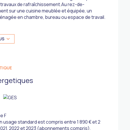
 travaux de rafraîchissement.Au rez-de-
ent sur une cuisine meublée et équipée, un
ménagée en chambre, bureau ou espace de travail.
t un WC indépendant.À l’étage, la maison dispose
ageable, permettant d’imaginer facilement un
 profiterez d’un petit terrain à l’arrière de la
US
din.
s avec contrat de revente, permettant de
électricité.
TIQUE
emier achat, un projet de résidence principale ou
ergetiques
ntactez l’agence Immo Expert au o6.3o.11.5o.75
e F
 usage standard est compris entre 1 890 € et 2
 2021, 2022 et 2023 (abonnements compris).