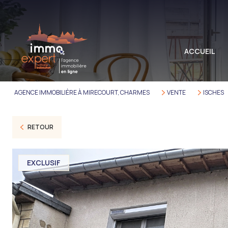
M
A
ACCUEIL
L
I
AGENCE IMMOBILIÈRE À MIRECOURT, CHARMES
VENTE
ISCHES
RETOUR
EXCLUSIF