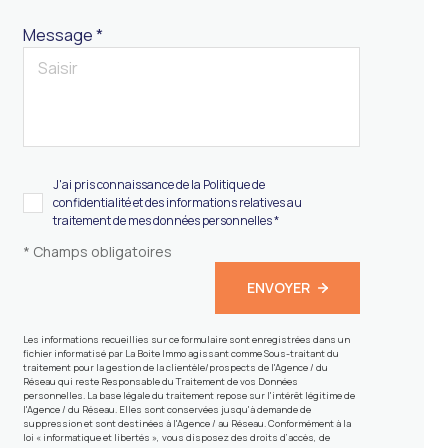
Message *
J'ai pris connaissance de la Politique de
confidentialité et des informations relatives au
traitement de mes données personnelles *
* Champs obligatoires
ENVOYER
Les informations recueillies sur ce formulaire sont enregistrées dans un
fichier informatisé par La Boite Immo agissant comme Sous-traitant du
traitement pour la gestion de la clientèle/prospects de l'Agence / du
Réseau qui reste Responsable du Traitement de vos Données
personnelles. La base légale du traitement repose sur l'intérêt légitime de
l'Agence / du Réseau. Elles sont conservées jusqu'à demande de
suppression et sont destinées à l'Agence / au Réseau. Conformément à la
loi « informatique et libertés », vous disposez des droits d’accès, de