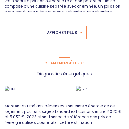
vous séduire par son authenticité et son potentiel. Elle se
compose d'une cuisine séparée avec cheminée, un joli salon
avec insert, une pièce bureau ou chambre, une chambre
séparée avec salle de bains, wc ; à l'étage, une chambre, une
vaste salle de bains lumineuse, espace jeux, grand grenier
aménageable, dépendances, écuries, terrain. Tél pour visites :
AFFICHER PLUS
06 35 21 75 83 Sandrine PATARD EI IMMOEXPERT, Agent
commercial en Immobilier immatriculé au RCAS d'Epinal sous le
numéro 839337912
Date de réalisation des diagnostics : le 17 06 2025
Montant estimé des dépenses annuelles d'énergie pour un
usage standard : entre 2200 et 3030 Eurospar année. Prix
BILAN ÉNERGÉTIQUE
moyen des énergies indexé sur l'année 2021 2022 2023
(abonnement compris) Consommation énergie primaire : 326
Diagnostics énergetiques
kWh/m2/an Logement à consommation énergetique classé E
Montant estimé des dépenses annuelles d'énergie de ce
logement pour un usage standard est compris entre 2 020 €
et 5 030 € . 2023 étant l'année de référence des prix de
l'énergie utilisés pour établir cette estimation.