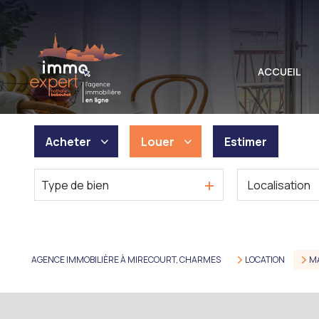
M
A
ACCUEIL
L
I
Acheter
Louer
Estimer
Type de bien
De l'ancien
à l'année
De l'immo pro
De l'immo pro
AGENCE IMMOBILIÈRE À MIRECOURT, CHARMES
LOCATION
M