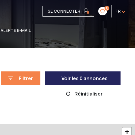
0
SE CONNECTER
FR
ALERTE E-MAIL
Filtrer
Voir les
0
annonces
Réinitialiser
+