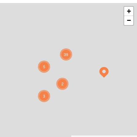
+
−
39
5
2
3