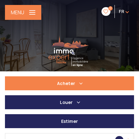
0
FR
MENU
Acheter
Louer
De l'ancien
De l'immo pro
Estimer
à l'année
De l'immo pro