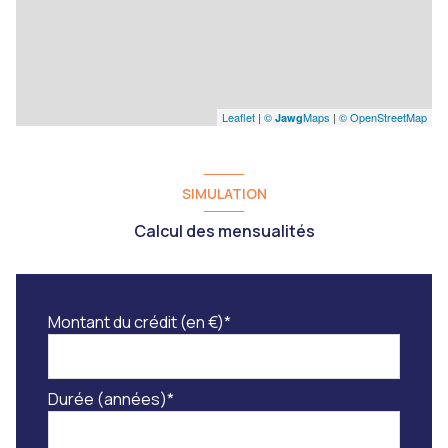
Leaflet
|
©
Maps
|
© OpenStreetMap
Jawg
SIMULATION
Calcul des mensualités
Montant du crédit (en €)*
Durée (années)*