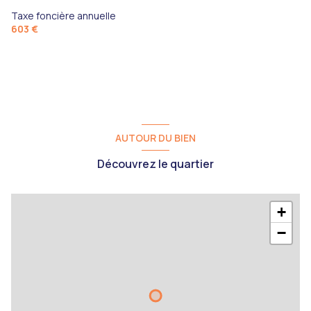
grange
46 m²
grenier aménageable
33 m²
Taxe foncière annuelle
603 €
AUTOUR DU BIEN
Découvrez le quartier
+
−