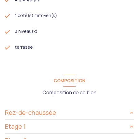
1 côté(s) mitoyen(s)
3 niveau(x)
terrasse
COMPOSITION
Composition de ce bien
Rez-de-chaussée
Etage 1
entrée
13.51 m²