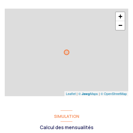
+
−
Leaflet
|
©
Maps
|
© OpenStreetMap
Jawg
SIMULATION
Calcul des mensualités