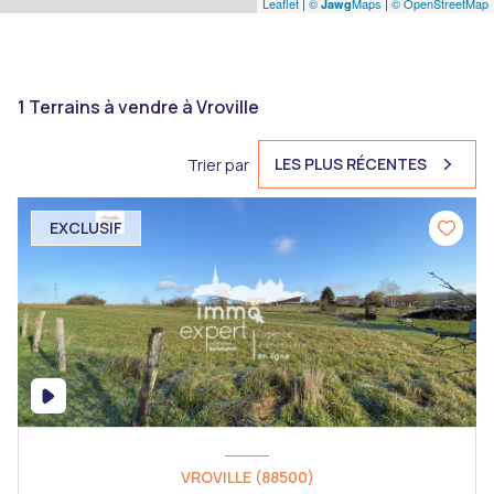
Leaflet
|
©
Maps
|
© OpenStreetMap
Jawg
1
Terrains à vendre à Vroville
LES PLUS RÉCENTES
Trier par
EXCLUSIF
VROVILLE (88500)