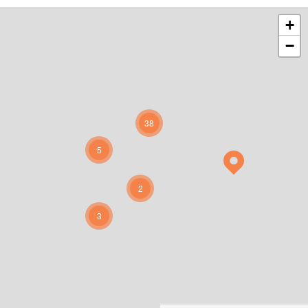
+
−
38
5
2
3