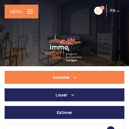
0
FR
MENU
Acheter
Louer
De l'ancien
De l'immo pro
Estimer
à l'année
De l'immo pro