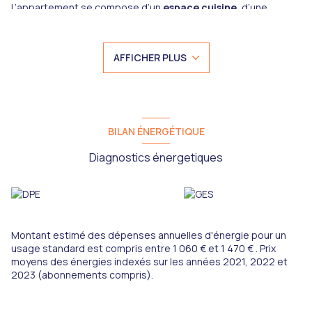
L’appartement se compose d’un
espace cuisine
, d’une
chambre
, ainsi que d’une
salle de bains
. Le bien bénéficie
d’un
environnement calme
, renforcé par la présence de
double vitrage
, et se situe au sein d’un immeuble équipé d’un
AFFICHER PLUS
ascenseur
, un véritable atout locatif.
Proposé au prix de
35 000 €
, ce bien offre un
excellent
rapport qualité/prix
sur le secteur, avec un potentiel locatif
intéressant.
????
Pour tout renseignement complémentaire ou pour
organiser une visite, contactez votre agence Immo
BILAN ÉNERGÉTIQUE
Expert.
Une opportunité rare à ce niveau de prix, idéale pour démarrer
Diagnostics énergetiques
ou compléter un patrimoine immobilier.
Montant estimé des dépenses annuelles d'énergie pour un
usage standard est compris entre 1 060 € et 1 470 € . Prix
moyens des énergies indexés sur les années 2021, 2022 et
2023 (abonnements compris).