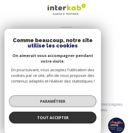
VOTRE ESPACE
Comme beaucoup, notre site
Espace propriétaire
utilise les cookies
On aimerait vous accompagner pendant
votre visite.
SE CONNECTER
En poursuivant, vous acceptez l'utilisation des
cookies par ce site, afin de vous proposer des
contenus adaptés et réaliser des statistiques !
© 2026 | Tous droits réservés
PARAMÉTRER
Nos honoraires
Nos partenaires
Mentions légales
Admin
Politique RGPD
Cookies
TOUT ACCEPTER
Réalisé par :
Immo Expert
Agence