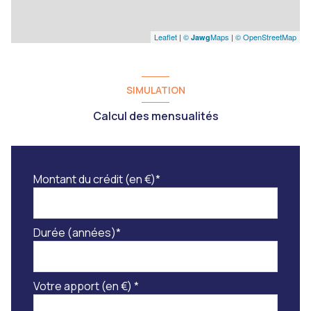
Leaflet
|
©
Maps
|
© OpenStreetMap
Jawg
SIMULATION
Calcul des mensualités
Montant du crédit (en €)*
Durée (années)*
Votre apport (en €) *