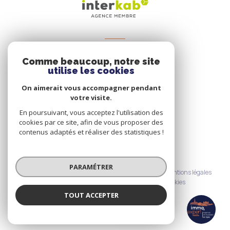
VOTRE ESPACE
Comme beaucoup, notre site
Espace propriétaire
utilise les cookies
On aimerait vous accompagner pendant
votre visite.
SE CONNECTER
En poursuivant, vous acceptez l'utilisation des
cookies par ce site, afin de vous proposer des
contenus adaptés et réaliser des statistiques !
© 2026 | Tous droits réservés
PARAMÉTRER
Nos honoraires
Nos partenaires
Mentions légales
Admin
Politique RGPD
Cookies
TOUT ACCEPTER
Réalisé par :
Immo Expert
Agence