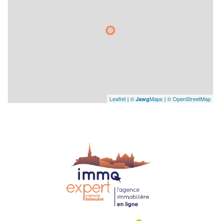
Leaflet
|
©
Maps
|
© OpenStreetMap
Jawg